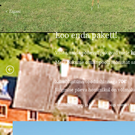
< Tagasi
Loo enda pakett!
Vaata, mida põnevat pakuvad meie
k
Meie pakume omalt poolt mõnusat sau
Kümblustünn soodushinnaga
70€
!
Järgmise päeva hommikul on võimalus
* Kümblustünni ja hommikusöögi soovist tea