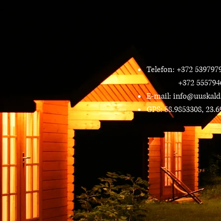
Telefon: +372 539797
+372 555794
E-mail:
info@uuskald
GPS: 58.9853308, 23.