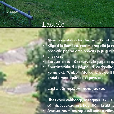
< Tagasi
Lastele
Meie lasteala on loodud selleks, et p
Kiiged ja liumäed,
ronimisredelid ja r
proovile panna oma osavus ja julgus tu
Liivakast
Batuudiplats – üks turvavõrguga batu
Sporditarvikud – jalgpallid, võrkpalli
komplekt, "Cubb", Mölkki, Disc golfi 
endale meelepärase tegevuse.
Laste sünnipäev meie juures
Üheskoos väliköögi, mänguväljaku j
sünnipäevakuurort, kus rõõm ja aktiiv
Avatud ruum muruplatsil annab võimal