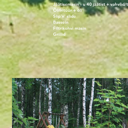
Jäätisemasin - u 40 jäätist + v
Õlifritüür + 
Slip'n' sli
Bassein
Filtrikohvi mas
Grillid T