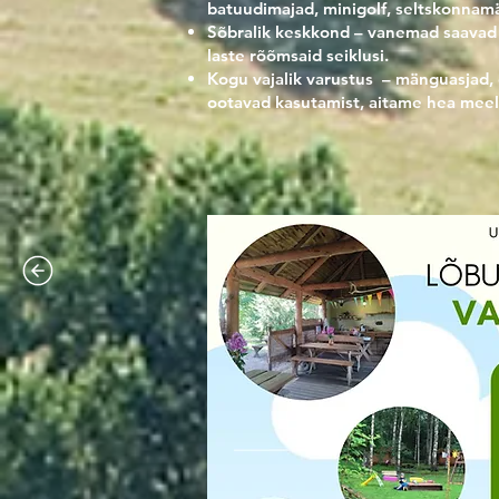
batuudimajad, minigolf, seltskonnam
Sõbralik keskkond – vanemad saavad ra
laste rõõmsaid seiklusi.
Kogu vajalik varustus – mänguasjad,
ootavad kasutamist, aitame hea meel