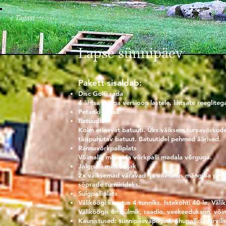
< Tagasi
Lapse sün
Pakett sisaldab:
Disc Golfi rada
4 lihtsa rajaga versioon lastele, lihtsate reegliteg
Petanki väljak
Batuudid
Kolm erinevat batuuti. Üks väiksem turvavõrkudeg
täispuhutav batuut. Batuutidel pehmed äärised.
Rannavõrkpalliplats
Võimalik mängida võrkpalli madala võrguga.
Jalgpalli mini-väljak
2x väiksemad väravad ja võimalus mängida pehme 
sõprade turniirideks.
Sulgpalliplats
Väliköögi kasutus 4 tunniks. Istekohti 40-le. Väli
Väliköögis on külmik, raadio, veekeedukann, võim
Kaunistused: sünnipäevapilgud, õhupallid, värvil