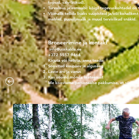
topsid, salvrätikud).
Turvalisus ja esmaabi: kõigil tegevuskohtadel o
Võimalik tellida lisaks suupisteid ja/või kohalik
mahlad, puuviljavalik ja muud tervislikud snäkid.
Broneerimine ja kontakt
info@uuskalda.ee
+372 5557 9464
Kirjuta või helista, anna teada:
Soovitud kuupäev ja algusaeg
Laste arv ja vanus
Kas soovid mõnda lisateenust
Me koostame personaalse pakkumise, et sünnipäe