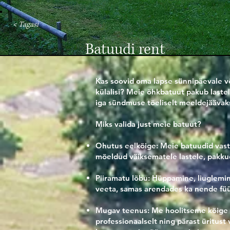
< Tagasi
Batuudi rent
Kas soovid oma lapse sünnipäevale võ
külalisi? Meie õhkbatuut pakub lastel
iga sündmuse tõeliselt meeldejäävaks 
Miks valida just meie batuut?
Ohutus eelkõige: Meie batuudid vast
mõeldud väiksematele lastele, pakku
Piiramatu lõbu: Hüppamine, liuglemin
veeta, samas arendades ka nende füüs
Mugav teenus: Me hoolitseme kõige e
professionaalselt ning pärast üritust 