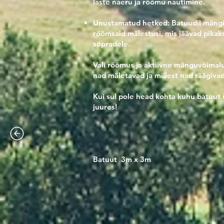
laste naeru ja rõõmu nautimine.
Unustamatud hetked: Batuudil mängi
rõõmsaid mälestusi, mis jäävad pikak
sõpradele.
Vali rõõmus ja aktiivne mänguvõimalu
nad mäletavad ja millest nad räägiva
Kui sul pole head kohta kuhu batuut 
juures!
Batuut 3m x 3